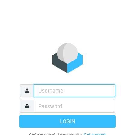
LOGIN
Gyógyszerszállító webmail •
Get support